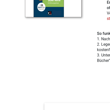
E
of
V
s
So funk
1. Nach
2. Lege
kostenf
3. Unte
Bücher"