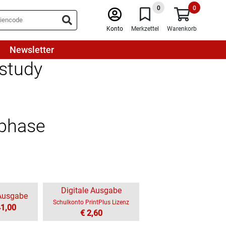
0
0
Konto
Merkzettel
Warenkorb
Newsletter
 study
sphase
Digitale Ausgabe
-Ausgabe
Schulkonto PrintPlus Lizenz
41,00
€ 2,60