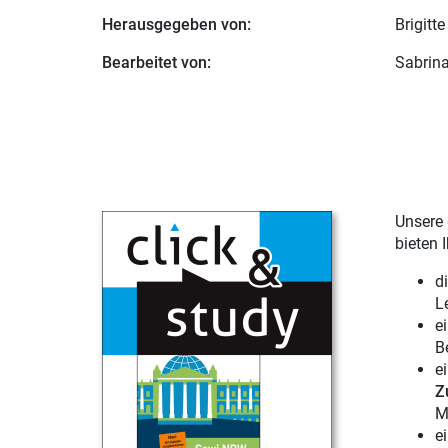
Herausgegeben von:
Brigitte
Bearbeitet von:
Sabrina
Unsere 
bieten 
d
L
e
B
e
Z
M
e