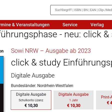
rmine & Veranstaltungen
Service
Verlag
ührungsphase - neu: click &
hte
Mathematik
Sowi NRW – Ausgabe ab 2023
on
en
haftslehre
Naturwissenschaften/NuT
r
click & study Einführung
IN
sch
Physik
Digitale Ausgabe
tik/Medienbildung
Politik
Bundesländer: Nordrhein-Westfalen
sch
Religion
Digitale Ausgabe
Digitale Ausgabe
Print
Spanisch
Schulkonto Lizenz
1 Jahr
€ 
€ 10,30
€ 10,30
Wirtschaft