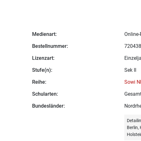
Medienart:
Online-
Bestellnummer:
72043
Lizenzart:
Einzelj
Stufe(n):
Sek II
Reihe:
Sowi N
Schularten:
Gesamt
Bundesländer:
Nordrhe
Detail
Berlin
Holstei