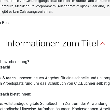
informationen zur Genehmigungssituation in Ihrem Bundesland entnehmen
, Hamburg, Mecklenburg-Vorpommern (Ausnahme: Religion), Saarland, Sac
n gibt es kein Zulassungsverfahren.
a Bolz
Informationen zum Titel
chtsvorbereitung?
 teach!
ck & teach
, unserem neuen Angebot für eine schnelle und unkompl
en Arbeitsplatz rund um das Schulbuch von C.C.Buchner selbst g
 teach
bietet Ihnen:
as vollständige digitale Schulbuch im Zentrum der Anwendung,
ethodische Hinweise, Aufgabenlösungen, Kopiervorlagen, Arbeitsb