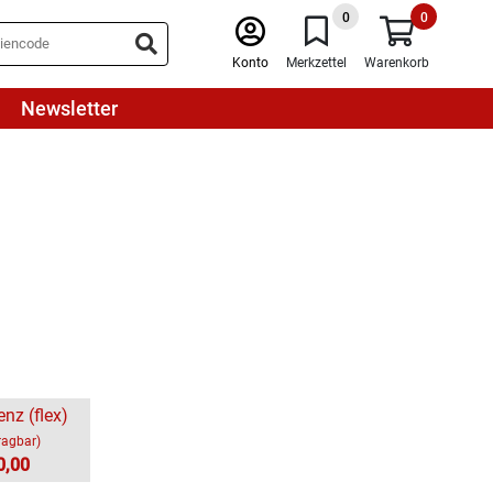
0
0
Konto
Merkzettel
Warenkorb
Newsletter
enz (flex)
ragbar)
0,00