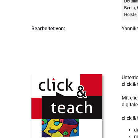
Detail
Berlin
Holstei
Bearbeitet von:
Yannik
Unterri
click &
Mit
cli
digital
click &
d
m