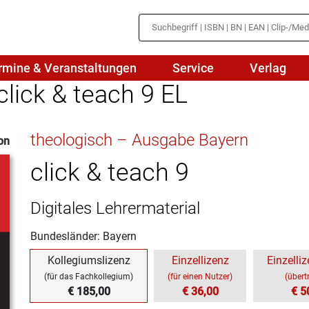
rmine & Veranstaltungen
Service
Verlag
click & teach 9 EL
hte
Mathematik
theologisch – Ausgabe Bayern
on
en
haftslehre
Naturwissenschaften/NuT
r
click & teach 9
IN
sch
Physik
Digitales Lehrermaterial
tik/Medienbildung
Politik
Bundesländer: Bayern
sch
Religion
Kollegiumslizenz
Einzellizenz
Einzelliz
Spanisch
(für das Fachkollegium)
(für einen Nutzer)
(übert
€ 185,00
€ 36,00
€ 5
Wirtschaft