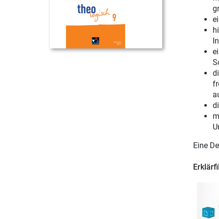
gr
e
h
In
e
S
d
f
a
d
m
U
Eine De
Erklärf