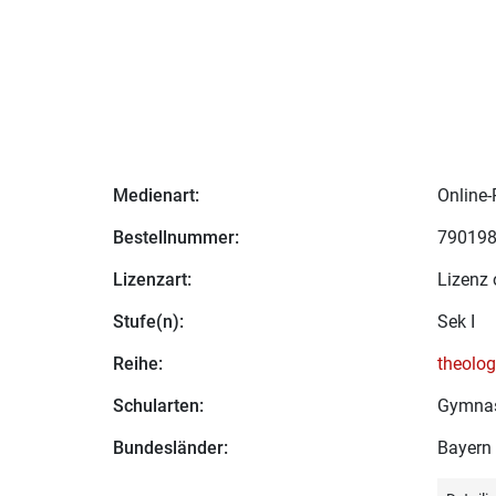
Medienart:
Online-
Bestellnummer:
79019
Lizenzart:
Lizenz 
Stufe(n):
Sek I
Reihe:
theolo
Schularten:
Gymna
Bundesländer:
Bayern