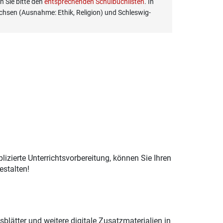
 Sie bitte den
entsprechenden Schulbuchlisten
. In
hsen (Ausnahme: Ethik, Religion) und Schleswig-
izierte Unterrichtsvorbereitung, können Sie Ihren
estalten!
lätter und weitere digitale Zusatzmaterialien in