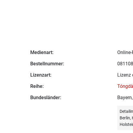
Medienart:
Online-
Bestellnummer:
08110
Lizenzart:
Lizenz 
Reihe:
Tóngdà
Bundesländer:
Bayern,
Detail
Berlin
Holstei