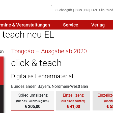
rmine & Veranstaltungen
Service
Verlag
 teach neu EL
hte
Mathematik
Tóngdào – Ausgabe ab 2020
on
en
haftslehre
Naturwissenschaften/NuT
r
click & teach
IN
sch
Physik
Digitales Lehrermaterial
tik/Medienbildung
Politik
Bundesländer: Bayern, Nordrhein-Westfalen
sch
Religion
Kollegiumslizenz
Einzellizenz
Einzelliz
Spanisch
(für das Fachkollegium)
(für einen Nutzer)
(übert
€ 205,00
€ 41,00
€ 5
Wirtschaft