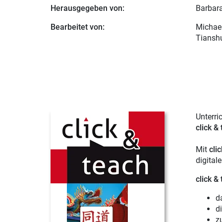
Herausgegeben von:
Barbar
Bearbeitet von:
Michael
Tianshu
Unterri
click &
Mit
cli
digital
click &
d
d
zu