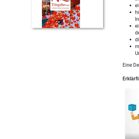
e
h
In
e
d
d
m
U
Eine De
Erklärf