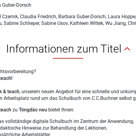
a Guber-Dorsch
 Czernik
, Claudia Friedrich, Barbara Guber-Dorsch, Laura Hopp
, Sabine Schlieper, Sabine Usov, Kathleen Wittek, Wu Jiang, Chr
Informationen zum Titel
chtsvorbereitung?
 teach!
ck & teach
, unserem neuen Angebot für eine schnelle und unkompl
en Arbeitsplatz rund um das Schulbuch von C.C.Buchner selbst g
 teach
zu
Tóngdào neu
bietet Ihnen:
as vollständige digitale Schulbuch im Zentrum der Anwendung,
idaktische Hinweise zur Behandlung der Lektionen,
sätzliche Arbeitsblätter,