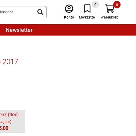
0
0
Konto
Merkzettel
Warenkorb
Newsletter
b 2017
enz (flex)
ragbar)
5,00