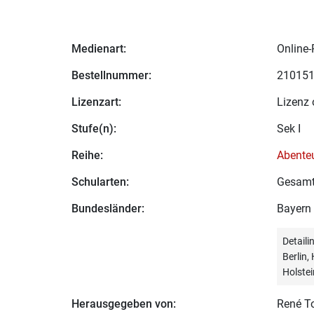
Medienart:
Online-
Bestellnummer:
21015
Lizenzart:
Lizenz 
Stufe(n):
Sek I
Reihe:
Abenteu
Schularten:
Gesamt
Bundesländer:
Bayern
Detail
Berlin
Holstei
Herausgegeben von:
René To