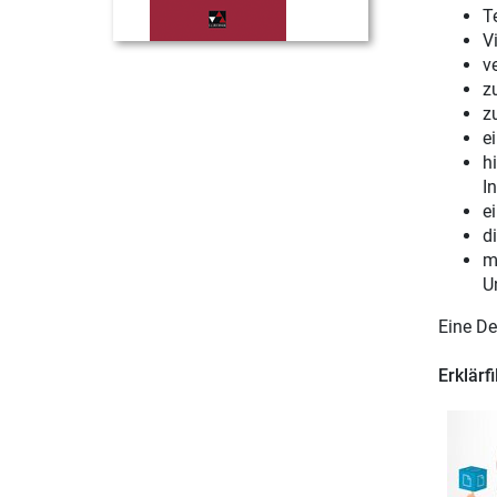
T
V
v
z
z
e
h
In
e
d
m
U
Eine De
Erklärf