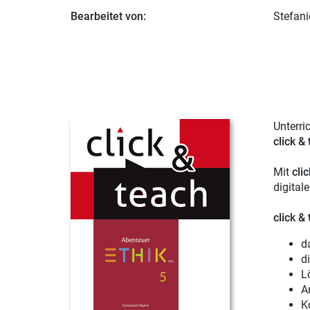
Bearbeitet von:
Stefan
Unterri
click &
Mit
cli
digital
click &
d
d
L
Ar
K