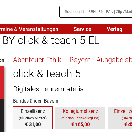
rmine & Veranstaltungen
Service
Verlag
 BY click & teach 5 EL
hte
Mathematik
Abenteuer Ethik – Bayern - Ausgabe a
on
en
haftslehre
Naturwissenschaften/NuT
r
click & teach 5
IN
sch
Physik
Digitales Lehrermaterial
tik/Medienbildung
Politik
Bundesländer: Bayern
sch
Religion
Einzellizenz
Kollegiumslizenz
Einzelliz
Spanisch
(für einen Nutzer)
(für das Fachkollegium)
(übert
€ 31,00
€ 165,00
€ 4
Wirtschaft