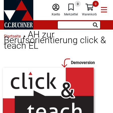
0
0
Konto
Merkzettel
Warenkorb
AH zur
Startseite
Berufsorientierung click &
teach EL
Demoversion