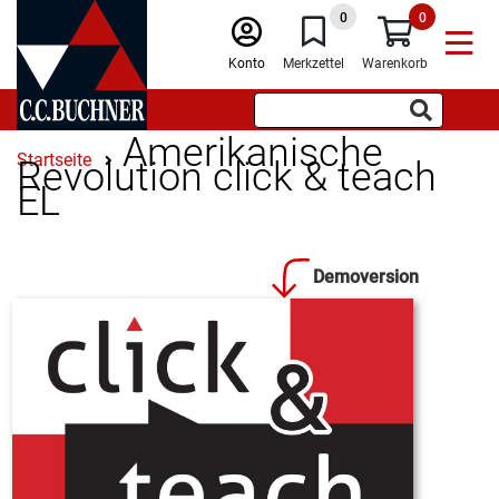
0
0
Konto
Merkzettel
Warenkorb
Amerikanische
Startseite
Revolution click & teach
EL
Demoversion