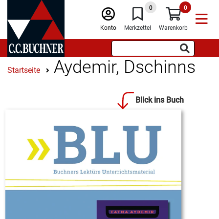
0
0
Konto
Merkzettel
Warenkorb
Aydemir, Dschinns
Startseite
Blick ins Buch