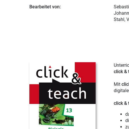
Bearbeitet von:
Sebast
Johanne
Stahl, 
Unterri
click &
Mit
cli
digital
click &
d
d
zu