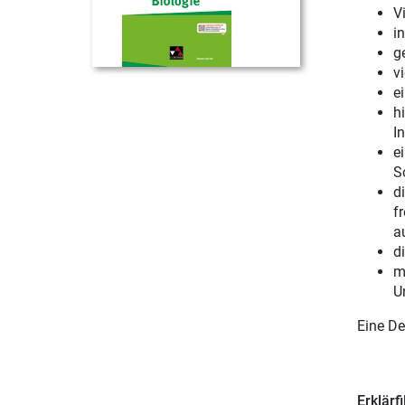
V
i
g
v
e
h
In
e
S
d
f
a
d
m
U
Eine De
Erklärf