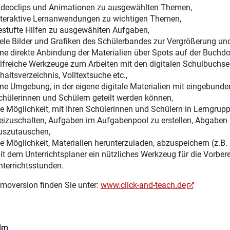
ideoclips und Animationen zu ausgewählten Themen,
nteraktive Lernanwendungen zu wichtigen Themen,
estufte Hilfen zu ausgewählten Aufgaben,
iele Bilder und Grafiken des Schülerbandes zur Vergrößerung u
ine direkte Anbindung der Materialien über Spots auf der Buchdo
ilfreiche Werkzeuge zum Arbeiten mit den digitalen Schulbuchsei
haltsverzeichnis, Volltextsuche etc.,
ine Umgebung, in der eigene digitale Materialien mit eingebunden
chülerinnen und Schülern geteilt werden können,
ie Möglichkeit, mit Ihren Schülerinnen und Schülern in Lerngru
reizuschalten, Aufgaben im Aufgabenpool zu erstellen, Abgaben 
uszutauschen,
ie Möglichkeit, Materialien herunterzuladen, abzuspeichern (z.B.
it dem Unterrichtsplaner ein nützliches Werkzeug für die Vorber
nterrichtsstunden.
moversion finden Sie unter:
www.click-and-teach.de
ilm