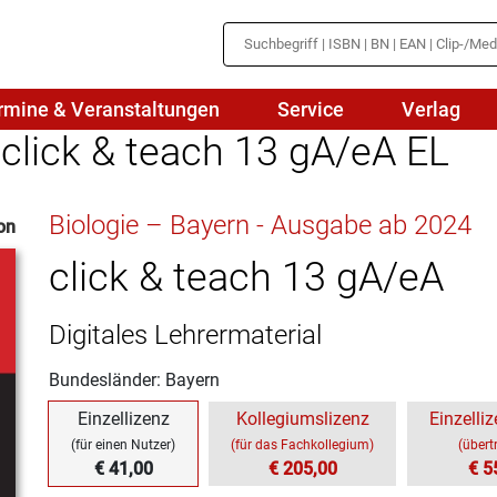
rmine & Veranstaltungen
Service
Verlag
 click & teach 13 gA/eA EL
hte
Mathematik
Biologie – Bayern - Ausgabe ab 2024
on
en
haftslehre
Naturwissenschaften/NuT
r
click & teach 13 gA/eA
IN
sch
Physik
Digitales Lehrermaterial
tik/Medienbildung
Politik
Bundesländer: Bayern
sch
Religion
Einzellizenz
Kollegiumslizenz
Einzelliz
Spanisch
(für einen Nutzer)
(für das Fachkollegium)
(übert
€ 41,00
€ 205,00
€ 5
Wirtschaft