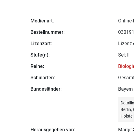
Medienart:
Online-
Bestellnummer:
03019
Lizenzart:
Lizenz 
Stufe(n):
Sek II
Reihe:
Biologi
Schularten:
Gesamt
Bundesländer:
Bayern
Detail
Berlin
Holstei
Herausgegeben von:
Margit