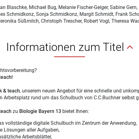
ian Blaschke
, Michael Bug, Melanie Fischer-Geiger, Sabine Gern, 
s Schmidkonz, Sonja Schmidkonz, Margit Schmidt, Frank Schol
Veronika Süßmilch, Christoph Trescher, Robert Vogl, Theresa Wa
Informationen zum Titel
chtsvorbereitung?
 teach!
ck & teach
, unserem neuen Angebot für eine schnelle und unkompl
en Arbeitsplatz rund um das Schulbuch von C.C.Buchner selbst g
 teach
zu
Biologie Bayern 13
bietet Ihnen:
as vollständige digitale Schulbuch im Zentrum der Anwendung,
ie Lösungen aller Aufgaben,
sätzliche Arbeitsblätter,