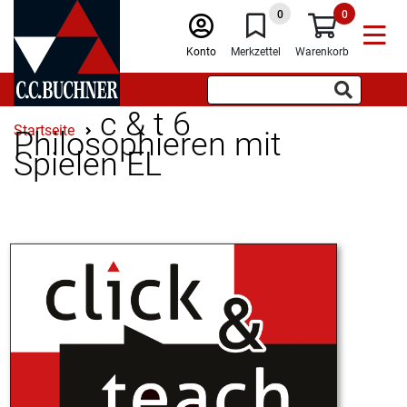
0
0
Konto
Merkzettel
Warenkorb
c & t 6
Startseite
Philosophieren mit
Spielen EL