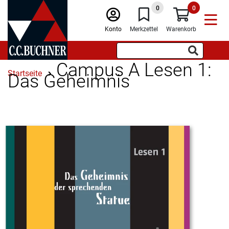
0
0
Konto
Merkzettel
Warenkorb
Campus A Lesen 1:
Startseite
Das Geheimnis