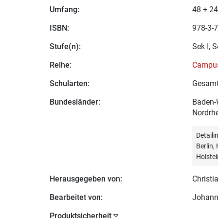
Umfang:
48 + 24
ISBN:
978-3-7
Stufe(n):
Sek I, S
Reihe:
Campus
Schularten:
Gesamt
Bundesländer:
Baden-W
Nordrhe
Detail
Berlin
Holstei
Herausgegeben von:
Christia
Bearbeitet von:
Johann
Produktsicherheit