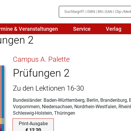
rmine & Veranstaltungen
Service
Verlag
ungen 2
hte
Mathematik
Campus A. Palette
en
haftslehre
Naturwissenschaften/NuT
r
Prüfungen 2
IN
sch
Physik
Zu den Lektionen 16-30
tik/Medienbildung
Politik
Bundesländer: Baden-Württemberg, Berlin, Brandenburg,
sch
Religion
Vorpommern, Niedersachsen, Nordrhein-Westfalen, Rheinl
Schleswig-Holstein, Thüringen
Spanisch
Print-Ausgabe
Wirtschaft
€ 12,20