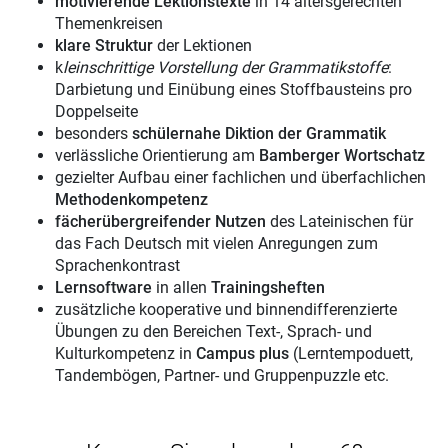
motivierende Lektionstexte
in 14 altersgerechten
Themenkreisen
klare Struktur
der Lektionen
k
leinschrittige Vorstellung der Grammatikstoffe
:
Darbietung und Einübung eines Stoffbausteins pro
Doppelseite
besonders
schülernahe Diktion der Grammatik
verlässliche Orientierung am
Bamberger Wortschatz
gezielter Aufbau einer fachlichen und überfachlichen
Methodenkompetenz
fächerübergreifender Nutzen
des Lateinischen für
das Fach Deutsch mit vielen Anregungen zum
Sprachenkontrast
Lernsoftware
in allen
Trainingsheften
zusätzliche kooperative und binnendifferenzierte
Übungen zu den Bereichen Text-, Sprach- und
Kulturkompetenz in
Campus plus
(Lerntempoduett,
Tandembögen, Partner- und Gruppenpuzzle etc.