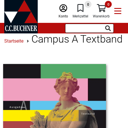
0
0
Konto
Merkzettel
Warenkorb
Campus A Textband
Startseite