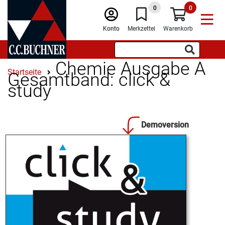
0
0
Konto
Merkzettel
Warenkorb
Chemie Ausgabe A
Startseite
Gesamtband: click &
study
Demoversion