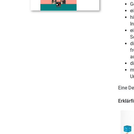
G
e
h
In
e
S
d
f
a
d
m
U
Eine De
Erklärf