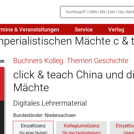
rmine & Veranstaltungen
Service
Verlag
mperialistischen Mächte c & 
hte
Mathematik
Buchners Kolleg. Themen Geschichte
on
en
haftslehre
Naturwissenschaften/NuT
r
click & teach China und d
IN
sch
Physik
Mächte
tik/Medienbildung
Politik
Digitales Lehrermaterial
sch
Religion
Bundesländer: Niedersachsen
Spanisch
Einzellizenz
Kollegiumslizenz
Einzelliz
Wirtschaft
(für einen Nutzer)
(für das Fachkollegium)
(übert