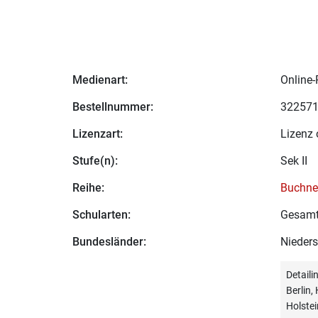
Medienart:
Online-
Bestellnummer:
32257
Lizenzart:
Lizenz 
Stufe(n):
Sek II
Reihe:
Buchne
Schularten:
Gesamt
Bundesländer:
Nieder
Detail
Berlin
Holstei