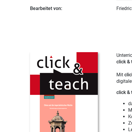
Bearbeitet von:
Friedri
Unterri
click &
Mit
cli
digital
click &
d
M
K
Z
Le