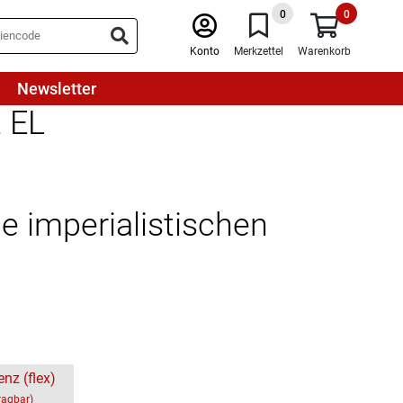
0
0
Konto
Merkzettel
Warenkorb
Newsletter
t EL
ie imperialistischen
enz (flex)
ragbar)