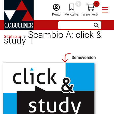
0
0
Konto
Merkzettel
Warenkorb
Scambio A: click &
Startseite
study 1
Demoversion