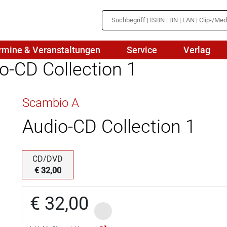
rmine & Veranstaltungen
Service
Verlag
o-CD Collection 1
hte
Mathematik
Scambio A
en
haftslehre
Naturwissenschaften/NuT
r
Audio-CD Collection 1
IN
sch
Physik
tik/Medienbildung
Politik
CD/DVD
€ 32,00
sch
Religion
€ 32,00
Spanisch
Wirtschaft