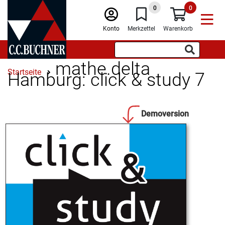
0
0
Konto
Merkzettel
Warenkorb
mathe.delta
Startseite
Hamburg: click & study 7
Demoversion