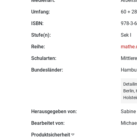
Medienart:
Arbeits
Umfang:
60 + 28
ISBN:
978-3-6
Stufe(n):
Sek I
Reihe:
mathe.
Schularten:
Mittle
Bundesländer:
Hambu
Detail
Berlin
Holstei
Herausgegeben von:
Sabine 
Bearbeitet von:
Michael
Produktsicherheit