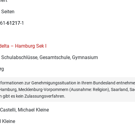
heft
 Seiten
61-
61217
-1
delta – Hamburg Sek I
re Schulabschlüsse, Gesamtschule, Gymnasium
rg
informationen zur Genehmigungssituation in Ihrem Bundesland entnehmen
, Hamburg, Mecklenburg-Vorpommern (Ausnahme: Religion), Saarland, Sac
n gibt es kein Zulassungsverfahren.
Castelli
, Michael Kleine
 Kleine