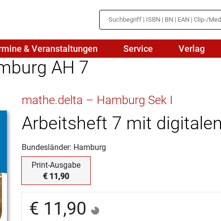
rmine & Veranstaltungen
Service
Verlag
amburg AH 7
hte
Mathematik
mathe.delta – Hamburg Sek I
en
haftslehre
Naturwissenschaften/NuT
r
Arbeitsheft 7 mit digital
IN
sch
Physik
Bundesländer: Hamburg
tik/Medienbildung
Politik
Print-Ausgabe
sch
Religion
€ 11,90
Spanisch
€ 11,90
Wirtschaft