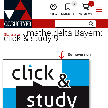
0
0
Konto
Merkzettel
Warenkorb
mathe.delta Bayern:
Startseite
click & study 9
Demoversion