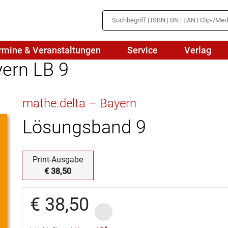
rmine & Veranstaltungen
Service
Verlag
yern LB 9
hte
Mathematik
mathe.delta – Bayern
en
haftslehre
Naturwissenschaften/NuT
r
Lösungsband 9
IN
sch
Physik
tik/Medienbildung
Politik
Print-Ausgabe
€ 38,50
sch
Religion
€ 38,50
Spanisch
Wirtschaft