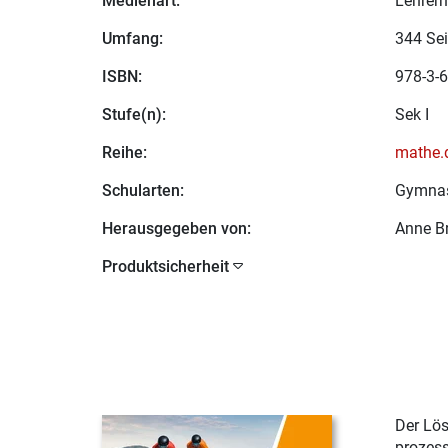
Medienart:
Lehrerm
Umfang:
344 Sei
ISBN:
978-3-6
Stufe(n):
Sek I
Reihe:
mathe.d
Schularten:
Gymna
Herausgegeben von:
Anne B
Produktsicherheit
Der Lös
prozes