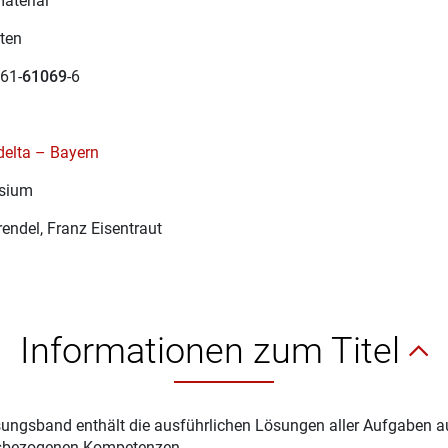
aterial
ten
61-
61069
-6
elta – Bayern
sium
rendel
, Franz Eisentraut
Informationen zum Titel
ungsband enthält die ausführlichen Lösungen aller Aufgaben 
sbezogenen Kompetenzen.