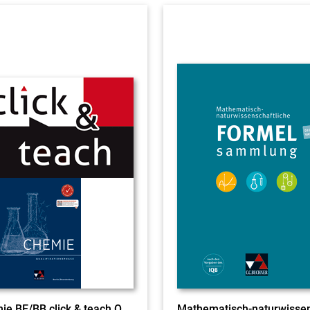
Chemie BE/BB click & teach Qualifikationsphase EL