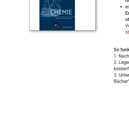
M
e
E
of
V
s
So funk
1. Nach
2. Lege
kostenf
3. Unte
Bücher"