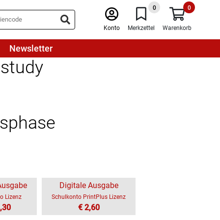
0
0
Konto
Merkzettel
Warenkorb
Newsletter
 study
onsphase
 Ausgabe
Digitale Ausgabe
o Lizenz
Schulkonto PrintPlus Lizenz
,30
€ 2,60