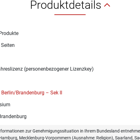
Produktdetails
Produkte
 Seiten
1
ahreslizenz (personenbezogener Lizenzkey)
Berlin/Brandenburg – Sek II
sium
 Brandenburg
informationen zur Genehmigungssituation in Ihrem Bundesland entnehmen
, Hamburg, Mecklenburg-Vorpommern (Ausnahme: Religion), Saarland, Sac