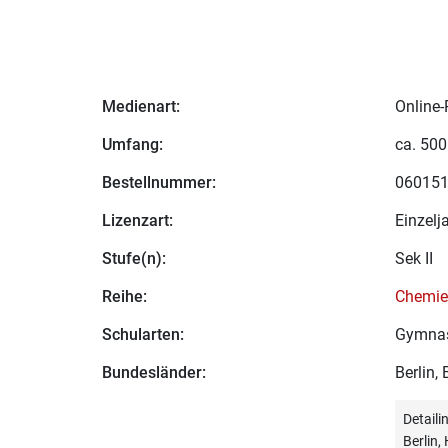
Medienart:
Online-
Umfang:
ca. 500
Bestellnummer:
06015
Lizenzart:
Einzelj
Stufe(n):
Sek II
Reihe:
Chemie 
Schularten:
Gymna
Bundesländer:
Berlin,
Detail
Berlin