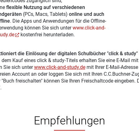
ediencodes zugänglich sind,
ine
flexible Nutzung auf verschiedenen
ndgeräten
(PCs, Macs, Tablets)
online und auch
fline
. Die Apps und Anwendungen für die Offline-
erwendung können Sie sich unter
www.click-and-
tudy.de
kostenfrei herunterladen.
tioniert die Einlösung der digitalen Schulbücher "click & study"
 dem Kauf eines click & study-Titels erhalten Sie eine E-Mail mi
n Sie sich unter
www.click-and-study.de
mit Ihrer E-Mail-Adress
reien Account an oder loggen Sie sich mit Ihren C.C.Buchner-Zu
r "Buch freischalten" können Sie Ihren Freischaltcode eingeben.
.
Empfehlungen