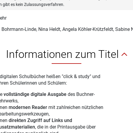
n gibt es kein Zulassungsverfahren.
iehr
a Bohrmann-Linde
, Nina Heldt, Angela Köhler-Krützfeldt, Sabine
Informationen zum Titel
digitalen Schulbücher heißen "click & study" und
Ihren Schülerinnen und Schülern:
ie
vollständige digitale Ausgabe
des Buchner-
ehrwerks,
inen
modernen Reader
mit zahlreichen nützlichen
earbeitungswerkzeugen,
inen
direkten Zugriff auf Links und
usatzmaterialien
, die in der Printausgabe über