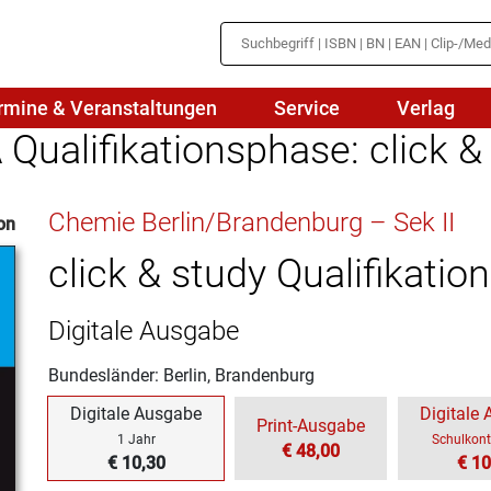
rmine & Veranstaltungen
Service
Verlag
ualifikationsphase: click &
hte
Mathematik
Chemie Berlin/Brandenburg – Sek II
on
en
haftslehre
Naturwissenschaften/NuT
r
click & study Qualifikati
IN
sch
Physik
Digitale Ausgabe
tik/Medienbildung
Politik
Bundesländer: Berlin, Brandenburg
sch
Religion
Digitale Ausgabe
Digitale
Print-Ausgabe
Spanisch
1 Jahr
Schulkont
€ 48,00
€ 10,30
€ 10
Wirtschaft