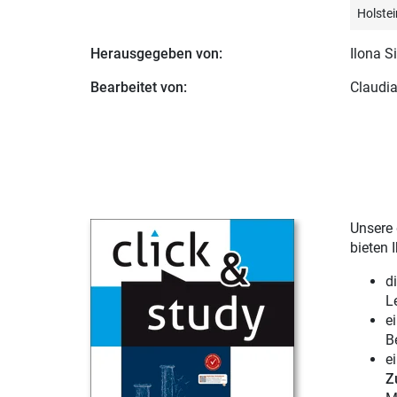
Holstei
Herausgegeben von:
Ilona S
Bearbeitet von:
Claudi
Unsere 
bieten 
d
L
e
B
e
Z