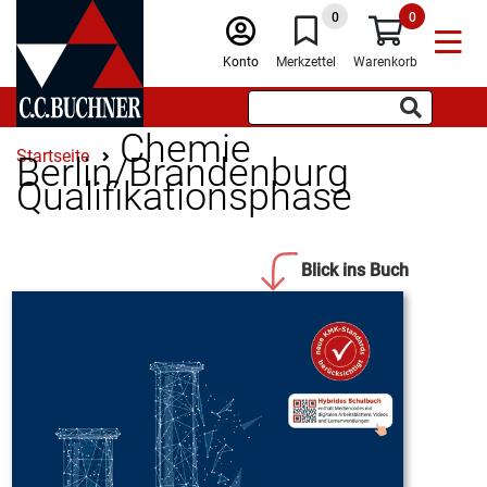
0
0
Konto
Merkzettel
Warenkorb
Chemie
Startseite
Berlin/Brandenburg
Qualifikationsphase
Blick ins Buch