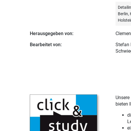
Detail
Berlin
Holstei
Herausgegeben von:
Clemen
Bearbeitet von:
Stefan
Schwieg
Unsere 
bieten 
d
L
e