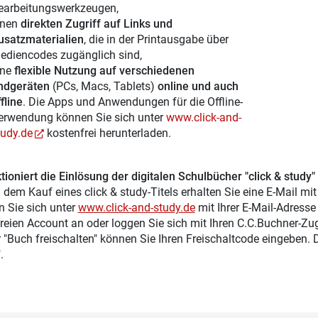
earbeitungswerkzeugen,
inen
direkten Zugriff auf Links und
usatzmaterialien
, die in der Printausgabe über
ediencodes zugänglich sind,
ine
flexible Nutzung auf verschiedenen
ndgeräten
(PCs, Macs, Tablets)
online und auch
fline
. Die Apps und Anwendungen für die Offline-
erwendung können Sie sich unter
www.click-and-
tudy.de
kostenfrei herunterladen.
tioniert die Einlösung der digitalen Schulbücher "click & study"
 dem Kauf eines click & study-Titels erhalten Sie eine E-Mail mi
n Sie sich unter
www.click-and-study.de
mit Ihrer E-Mail-Adress
reien Account an oder loggen Sie sich mit Ihren C.C.Buchner-Zu
r "Buch freischalten" können Sie Ihren Freischaltcode eingeben.
.