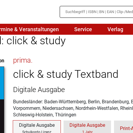
rmine & Veranstaltungen
Service
Verlag
: click & study
hte
Mathematik
prima.
on
en
haftslehre
Naturwissenschaften/NuT
r
click & study Textband
IN
sch
Physik
Digitale Ausgabe
tik/Medienbildung
Politik
Bundesländer: Baden-Württemberg, Berlin, Brandenburg,
sch
Religion
Vorpommern, Niedersachsen, Nordrhein-Westfalen, Rheinl
Schleswig-Holstein, Thüringen
Spanisch
Digitale Ausgabe
Digitale Ausgabe
Print
Wirtschaft
Schulkonto Lizenz
1 Jahr