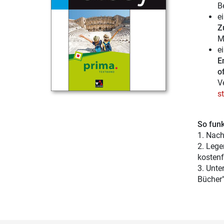
B
e
Z
M
e
E
of
V
s
So funk
1. Nach
2. Lege
kostenf
3. Unte
Bücher"