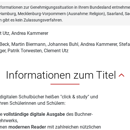
informationen zur Genehmigungssituation in Ihrem Bundesland entnehmen
, Hamburg, Mecklenburg-Vorpommern (Ausnahme: Religion), Saarland, Sac
n gibt es kein Zulassungsverfahren.
t Utz
, Andrea Kammerer
 Beck
, Martin Biermann, Johannes Buhl, Andrea Kammerer, Stefani
er, Patrik Torwesten, Clement Utz
Informationen zum Titel
digitalen Schulbücher heißen "click & study" und
Ihren Schülerinnen und Schülern:
ie
vollständige digitale Ausgabe
des Buchner-
ehrwerks,
inen
modernen Reader
mit zahlreichen nützlichen