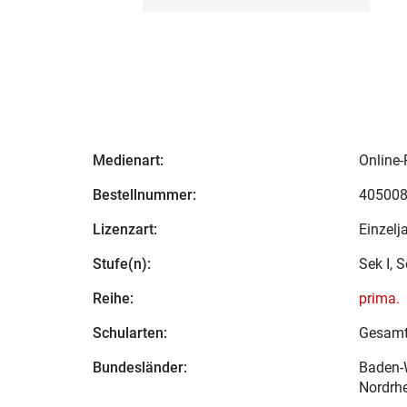
Medienart:
Online-
Bestellnummer:
40500
Lizenzart:
Einzelj
Stufe(n):
Sek I, S
Reihe:
prima.
Schularten:
Gesamt
Bundesländer:
Baden-W
Nordrhe