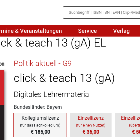
rmine & Veranstaltungen
Service
Verlag
lick & teach 13 (gA) EL
hte
Mathematik
Politik aktuell - G9
on
en
haftslehre
Naturwissenschaften/NuT
r
click & teach 13 (gA)
IN
sch
Physik
Digitales Lehrermaterial
tik/Medienbildung
Politik
Bundesländer: Bayern
sch
Religion
Kollegiumslizenz
Einzellizenz
Einzelliz
Spanisch
(für das Fachkollegium)
(für einen Nutzer)
(übert
€ 185,00
€ 36,00
€ 5
Wirtschaft