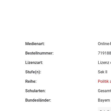
Medienart:
Online-
Bestellnummer:
71918
Lizenzart:
Lizenz 
Stufe(n):
Sek II
Reihe:
Politik 
Schularten:
Gesamt
Bundesländer:
Bayern