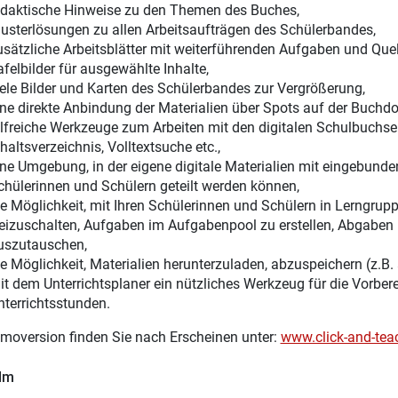
idaktische Hinweise zu den Themen des Buches,
usterlösungen zu allen Arbeitsaufträgen des Schülerbandes,
usätzliche Arbeitsblätter mit weiterführenden Aufgaben und Quel
afelbilder für ausgewählte Inhalte,
iele Bilder und Karten des Schülerbandes zur Vergrößerung,
ine direkte Anbindung der Materialien über Spots auf der Buchdo
ilfreiche Werkzeuge zum Arbeiten mit den digitalen Schulbuchsei
haltsverzeichnis, Volltextsuche etc.,
ine Umgebung, in der eigene digitale Materialien mit eingebunden
chülerinnen und Schülern geteilt werden können,
ie Möglichkeit, mit Ihren Schülerinnen und Schülern in Lerngru
reizuschalten, Aufgaben im Aufgabenpool zu erstellen, Abgaben 
uszutauschen,
ie Möglichkeit, Materialien herunterzuladen, abzuspeichern (z.B.
it dem Unterrichtsplaner ein nützliches Werkzeug für die Vorber
nterrichtsstunden.
moversion finden Sie nach Erscheinen unter:
www.click-and-tea
ilm