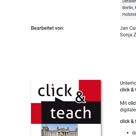
Detail
Berlin
Holstei
Bearbeitet von:
Jan Cas
Sonja 
Unterri
click &
Mit
cli
digital
click &
d