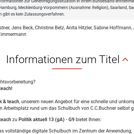
informationen zur Genehmigungssituation in Ihrem Bundesland entnehmen
, Hamburg, Mecklenburg-Vorpommern (Ausnahme: Religion), Saarland, Sac
n gibt es kein Zulassungsverfahren.
tner
, Jens Beck, Christine Betz, Anita Hitzler, Sabine Hoffmann,
Zimmermann
Informationen zum Titel
chtsvorbereitung?
 teach!
ck & teach
, unserem neuen Angebot für eine schnelle und unkompl
en Arbeitsplatz rund um das Schulbuch von C.C.Buchner selbst g
 teach
zu
Politik aktuell 13 (gA) - G9
bietet Ihnen:
as vollständige digitale Schulbuch im Zentrum der Anwendung,