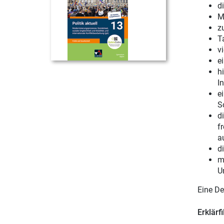
d
M
z
T
v
e
h
In
e
S
d
f
a
d
m
U
Eine De
Erklärf