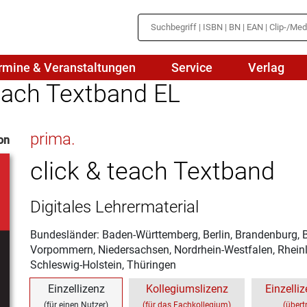
rmine & Veranstaltungen
Service
Verlag
teach Textband EL
hte
Mathematik
prima.
on
en
haftslehre
Naturwissenschaften/NuT
r
click & teach Textband
IN
sch
Physik
Digitales Lehrermaterial
tik/Medienbildung
Politik
Bundesländer: Baden-Württemberg, Berlin, Brandenburg,
sch
Religion
Vorpommern, Niedersachsen, Nordrhein-Westfalen, Rheinl
Schleswig-Holstein, Thüringen
Spanisch
Einzellizenz
Kollegiumslizenz
Einzelliz
Wirtschaft
(für einen Nutzer)
(für das Fachkollegium)
(übert