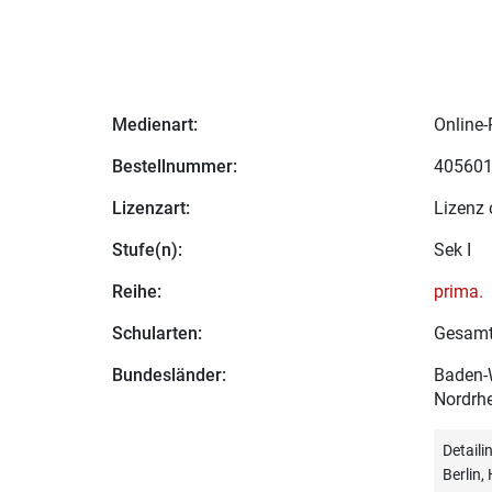
Medienart:
Online-
Bestellnummer:
40560
Lizenzart:
Lizenz 
Stufe(n):
Sek I
Reihe:
prima.
Schularten:
Gesamt
Bundesländer:
Baden-W
Nordrhe
Detail
Berlin