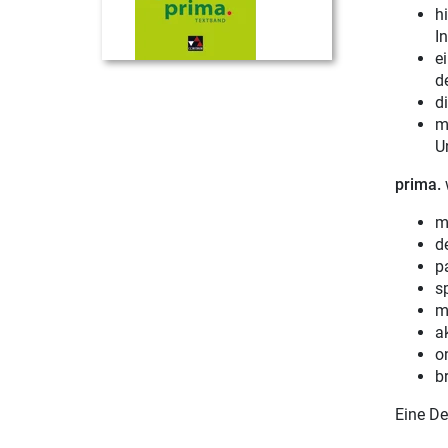
h
In
e
d
d
m
U
prima.
w
m
d
p
s
m
a
o
b
Eine De