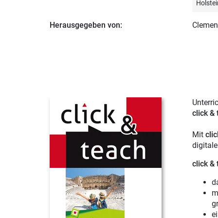
Holstei
Herausgegeben von:
Clemen
Unterri
click &
Mit
cli
digital
click &
d
m
gr
e