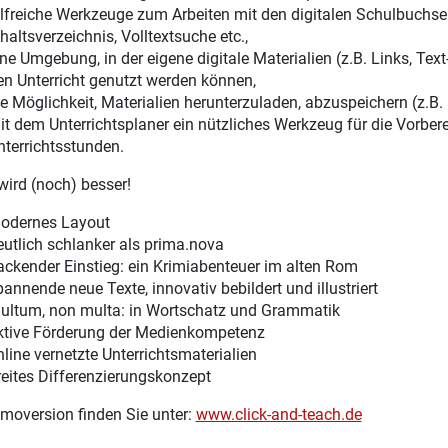
ilfreiche Werkzeuge zum Arbeiten mit den digitalen Schulbuchsei
haltsverzeichnis, Volltextsuche etc.,
ine Umgebung, in der eigene digitale Materialien (z.B. Links, Te
en Unterricht genutzt werden können,
ie Möglichkeit, Materialien herunterzuladen, abzuspeichern (z.B.
it dem Unterrichtsplaner ein nützliches Werkzeug für die Vorber
nterrichtsstunden.
ird (noch) besser!
odernes Layout
eutlich schlanker als prima.nova
ackender Einstieg: ein Krimiabenteuer im alten Rom
pannende neue Texte, innovativ bebildert und illustriert
ultum, non multa: in Wortschatz und Grammatik
ktive Förderung der Medienkompetenz
nline vernetzte Unterrichtsmaterialien
reites Differenzierungskonzept
moversion finden Sie unter:
www.click-and-teach.de