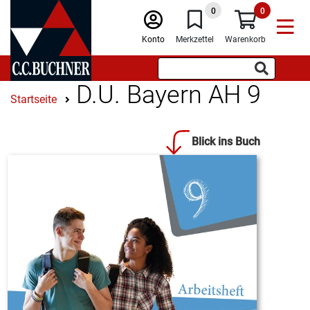
0
0
Konto
Merkzettel
Warenkorb
D.U. Bayern AH 9
Startseite
Blick ins Buch