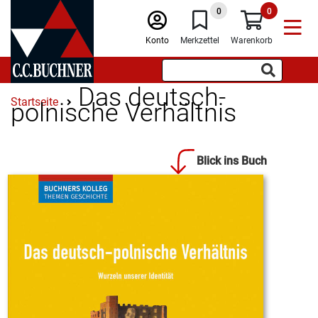
0
0
Konto
Merkzettel
Warenkorb
Das deutsch-
Startseite
polnische Verhältnis
Blick ins Buch