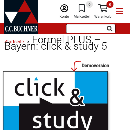
0
0
Konto
Merkzettel
Warenkorb
Formel PLUS –
Startseite
Bayern: click & study 5
Demoversion