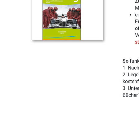
Z
M
e
E
of
V
s
So funk
1. Nach
2. Lege
kostenf
3. Unte
Bücher"