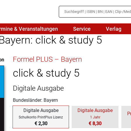
rmine & Veranstaltungen
Service
Verlag
ayern: click & study 5
hte
Mathematik
Formel PLUS – Bayern
on
en
haftslehre
Naturwissenschaften/NuT
r
click & study 5
IN
sch
Physik
Digitale Ausgabe
tik/Medienbildung
Politik
Bundesländer: Bayern
sch
Religion
Digitale Ausgabe
Digitale Ausgabe
P
Spanisch
Schulkonto PrintPlus Lizenz
1 Jahr
€ 2,30
€ 8,30
Wirtschaft