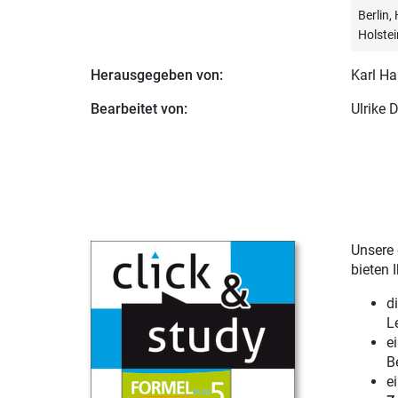
Berlin
Holstei
Herausgegeben von:
Karl Ha
Bearbeitet von:
Ulrike D
Unsere 
bieten 
d
L
e
B
e