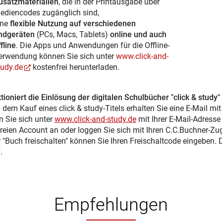
usatzmaterialien
, die in der Printausgabe über
ediencodes zugänglich sind,
ine
flexible Nutzung auf verschiedenen
ndgeräten
(PCs, Macs, Tablets)
online und auch
fline
. Die Apps und Anwendungen für die Offline-
erwendung können Sie sich unter
www.click-and-
tudy.de
kostenfrei herunterladen.
tioniert die Einlösung der digitalen Schulbücher "click & study"
 dem Kauf eines click & study-Titels erhalten Sie eine E-Mail mi
n Sie sich unter
www.click-and-study.de
mit Ihrer E-Mail-Adress
reien Account an oder loggen Sie sich mit Ihren C.C.Buchner-Zu
r "Buch freischalten" können Sie Ihren Freischaltcode eingeben.
.
Empfehlungen