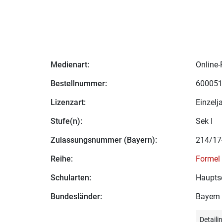
Medienart:
Online-
Bestellnummer:
60005
Lizenzart:
Einzelj
Stufe(n):
Sek I
Zulassungsnummer (Bayern):
214/17
Reihe:
Formel
Schularten:
Haupts
Bundesländer:
Bayern
Detail