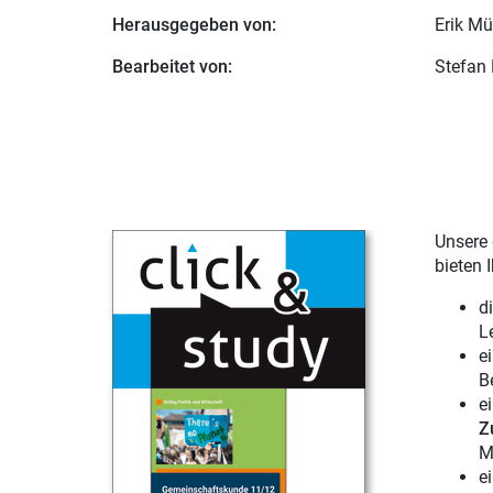
Herausgegeben von:
Erik Mü
Bearbeitet von:
Stefan
Unsere 
bieten 
d
L
e
B
e
Z
M
e