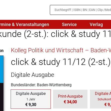
rmine & Veranstaltungen
Service
Verlag
nde (2-st.): click & study 1
hte
Mathematik
Kolleg Politik und Wirtschaft – Bade
on
en
haftslehre
Naturwissenschaften/NuT
r
click & study 11/12 (2-st.)
IN
sch
Physik
Digitale Ausgabe
tik/Medienbildung
Politik
Bundesländer: Baden-Württemberg
sch
Religion
Digitale Ausgabe
Digitale
Print-Ausgabe
Spanisch
1 Jahr
Schulkont
€ 34,00
€ 9,30
€ 9
Wirtschaft