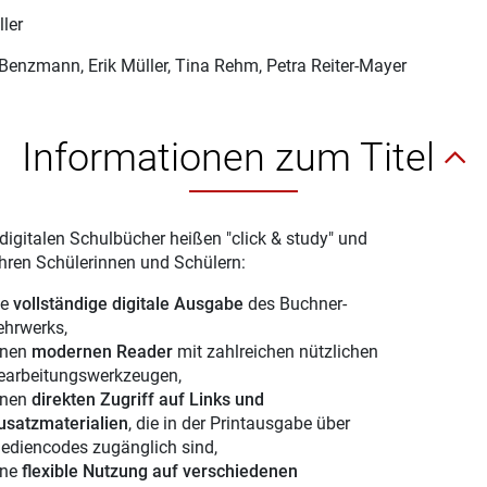
ller
 Benzmann
, Erik Müller, Tina Rehm, Petra Reiter-Mayer
Informationen zum Titel
digitalen Schulbücher heißen "click & study" und
Ihren Schülerinnen und Schülern:
ie
vollständige digitale Ausgabe
des Buchner-
ehrwerks,
inen
modernen Reader
mit zahlreichen nützlichen
earbeitungswerkzeugen,
inen
direkten Zugriff auf Links und
usatzmaterialien
, die in der Printausgabe über
ediencodes zugänglich sind,
ine
flexible Nutzung auf verschiedenen