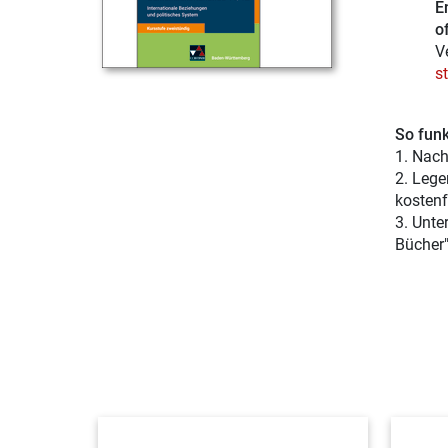
E
of
V
s
So funk
1. Nach
2. Lege
kostenf
3. Unte
Bücher"