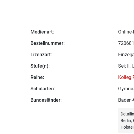
Medienart:
Online-
Bestellnummer:
72068
Lizenzart:
Einzelj
Stufe(n):
Sek II, 
Reihe:
Kolleg 
Schularten:
Gymna
Bundesländer:
Baden-
Detail
Berlin
Holstei