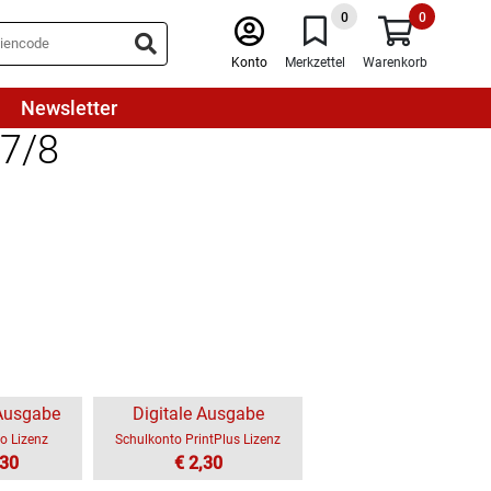
0
0
Konto
Merkzettel
Warenkorb
Newsletter
 7/8
 Ausgabe
Digitale Ausgabe
o Lizenz
Schulkonto PrintPlus Lizenz
,30
€ 2,30