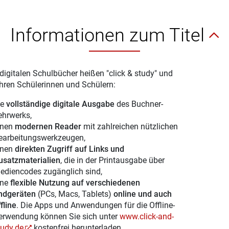
Informationen zum Titel
digitalen Schulbücher heißen "click & study" und
Ihren Schülerinnen und Schülern:
ie
vollständige digitale Ausgabe
des Buchner-
ehrwerks,
inen
modernen Reader
mit zahlreichen nützlichen
earbeitungswerkzeugen,
inen
direkten Zugriff auf Links und
usatzmaterialien
, die in der Printausgabe über
ediencodes zugänglich sind,
ine
flexible Nutzung auf verschiedenen
ndgeräten
(PCs, Macs, Tablets)
online und auch
fline
. Die Apps und Anwendungen für die Offline-
erwendung können Sie sich unter
www.click-and-
tudy.de
kostenfrei herunterladen.