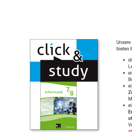
Unsere 
bieten 
d
L
e
B
e
Z
M
e
E
of
V
s