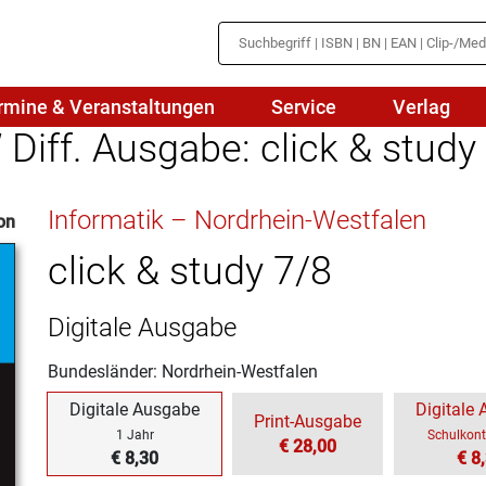
rmine & Veranstaltungen
Service
Verlag
Diff. Ausgabe: click & study
hte
Mathematik
Informatik – Nordrhein-Westfalen
on
en
haftslehre
Naturwissenschaften/NuT
r
click & study 7/8
IN
sch
Physik
Digitale Ausgabe
tik/Medienbildung
Politik
Bundesländer: Nordrhein-Westfalen
sch
Religion
Digitale Ausgabe
Digitale
Print-Ausgabe
Spanisch
1 Jahr
Schulkont
€ 28,00
€ 8,30
€ 8
Wirtschaft