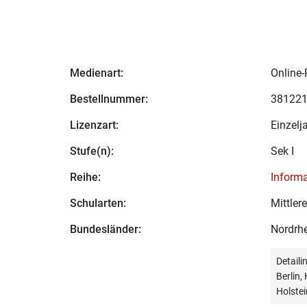
Medienart:
Online-
Bestellnummer:
38122
Lizenzart:
Einzelj
Stufe(n):
Sek I
Reihe:
Informa
Schularten:
Mittler
Bundesländer:
Nordrhe
Detail
Berlin
Holstei