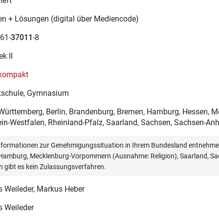
heft
en + Lösungen (digital über Mediencode)
61-
37011
-8
ek II
 kompakt
schule, Gymnasium
ürttemberg, Berlin, Brandenburg, Bremen, Hamburg, Hessen, 
in-Westfalen, Rheinland-Pfalz, Saarland, Sachsen, Sachsen-Anha
informationen zur Genehmigungssituation in Ihrem Bundesland entnehmen
, Hamburg, Mecklenburg-Vorpommern (Ausnahme: Religion), Saarland, Sac
n gibt es kein Zulassungsverfahren.
 Weileder
, Markus Heber
 Weileder