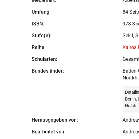
Medienart:
Arbeits
Umfang:
84 Seit
ISBN:
978-3-6
Stufe(n):
Sek I, S
Reihe:
Kairós
Schularten:
Gesamt
Bundesländer:
Baden-W
Nordrhe
Detail
Berlin
Holstei
Herausgegeben von:
Andreas
Bearbeitet von:
Andreas