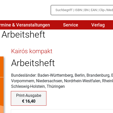
rmine & Veranstaltungen
Service
Verlag
Arbeitsheft
hte
Mathematik
Kairós kompakt
en
haftslehre
Naturwissenschaften/NuT
r
Arbeitsheft
IN
sch
Physik
Bundesländer: Baden-Württemberg, Berlin, Brandenburg,
tik/Medienbildung
Politik
Vorpommern, Niedersachsen, Nordrhein-Westfalen, Rheinl
Schleswig-Holstein, Thüringen
sch
Religion
Print-Ausgabe
Spanisch
€ 16,40
Wirtschaft