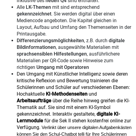
inklusive des
neuen Q4
sind enthalten.
Alle
LK-Themen
mit sind entsprechend
gekennzeichnet
. Sie werden digital über einen
Mediencode angeboten. Die Kapitel gleichen in
Layout, Aufbau und Umfang den Themenseiten in der
Printausgabe.
Differenzierungsmöglichkeiten
, z.B. durch
digitale
Bildinformationen
, ausgewählte Materialien mit
sprachsensiblen Hilfestellungen
, ausführlichere
Materialien per QR-Code sowie Hinweise zum
richtigen
Umgang mit Operatoren
Den Umgang mit Künstlicher Intelligenz sowie deren
kritische Reflexion und Bewertung trainieren die
Schülerinnen und Schüler auf verschiedenen Ebenen:
Hochaktuelle
KI-Methodenseiten
und
Arbeitsaufträge
über die Reihe hinweg greifen die KI-
Thematik auf. Sie sind mit einem KI-Symbol
gekennzeichnet. Interaktiv gestaltete,
digitale KI-
Lernmodule
für die Sek II stehen kostenfrei online zur
Verfügung.
Verlinkt über unsere digitalen Aufgabenkästen
können Sie den Schul-Chatbot
telli
für Ihre Schülerinnen