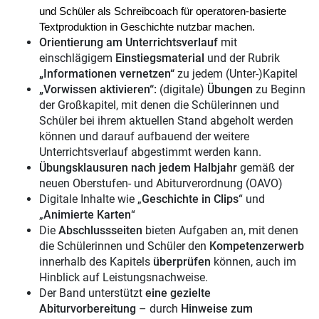
und Schüler als
Schreibcoach
für operatoren-basierte
Textproduktion in Geschichte nutzbar machen.
Orientierung am Unterrichtsverlauf
mit
einschlägigem
Einstiegsmaterial
und der
Rubrik
„Informationen vernetzen“
zu jedem (Unter-)Kapitel
„Vorwissen aktivieren“
:
(digitale)
Übungen
zu Beginn
der Großkapitel, mit denen die Schülerinnen und
Schüler bei ihrem aktuellen Stand abgeholt
werden
können und darauf aufbauend der weitere
Unterrichtsverlauf abgestimmt werden kann.
Übungsklausuren
nach jedem Halbjahr
gemäß der
neuen Oberstufen- und Abiturverordnung (OAVO)
Digitale Inhalte
wie „
Geschichte in Clips
“ und
„
Animierte Karten
“
Die
Abschlussseiten
bieten Aufgaben an, mit denen
die Schülerinnen und Schüler den
Kompetenzerwerb
innerhalb des Kapitels
überprüfen
können, auch im
Hinblick auf Leistungsnachweise.
Der Band unterstützt
eine gezielte
Abiturvorbereitung
– durch
Hinweise zum