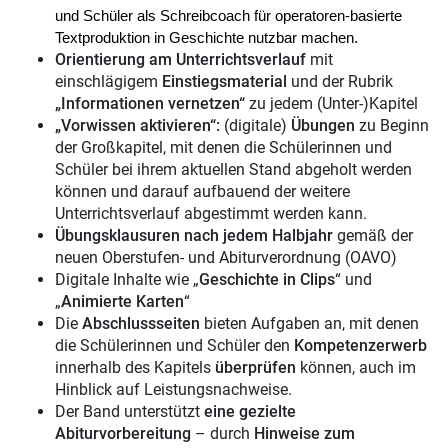
und Schüler als
Schreibcoach
für operatoren-basierte
Textproduktion in Geschichte nutzbar machen.
Orientierung am Unterrichtsverlauf
mit
einschlägigem
Einstiegsmaterial
und der
Rubrik
„Informationen vernetzen“
zu jedem (Unter-)Kapitel
„Vorwissen aktivieren“
:
(digitale)
Übungen
zu Beginn
der Großkapitel, mit denen die Schülerinnen und
Schüler bei ihrem aktuellen Stand abgeholt
werden
können und darauf aufbauend der weitere
Unterrichtsverlauf abgestimmt werden kann.
Übungsklausuren
nach jedem Halbjahr
gemäß der
neuen Oberstufen- und Abiturverordnung (OAVO)
Digitale Inhalte
wie „
Geschichte in Clips
“ und
„
Animierte Karten
“
Die
Abschlussseiten
bieten Aufgaben an, mit denen
die Schülerinnen und Schüler den
Kompetenzerwerb
innerhalb des Kapitels
überprüfen
können, auch im
Hinblick auf Leistungsnachweise.
Der Band unterstützt
eine gezielte
Abiturvorbereitung
– durch
Hinweise zum