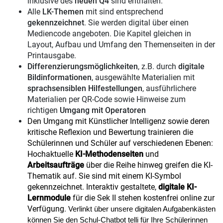
inklusive des
neuen Q4
sind enthalten.
Alle
LK-Themen
mit sind entsprechend
gekennzeichnet
. Sie werden digital über einen
Mediencode angeboten. Die Kapitel gleichen in
Layout, Aufbau und Umfang den Themenseiten in der
Printausgabe.
Differenzierungsmöglichkeiten
, z.B. durch
digitale
Bildinformationen
, ausgewählte Materialien mit
sprachsensiblen Hilfestellungen
, ausführlichere
Materialien per QR-Code sowie Hinweise zum
richtigen
Umgang mit Operatoren
Den Umgang mit Künstlicher Intelligenz sowie deren
kritische Reflexion und Bewertung trainieren die
Schülerinnen und Schüler auf verschiedenen Ebenen:
Hochaktuelle
KI-Methodenseiten
und
Arbeitsaufträge
über die Reihe hinweg greifen die KI-
Thematik auf. Sie sind mit einem KI-Symbol
gekennzeichnet. Interaktiv gestaltete,
digitale KI-
Lernmodule
für die Sek II stehen kostenfrei online zur
Verfügung.
Verlinkt über unsere digitalen Aufgabenkästen
können Sie den Schul-Chatbot
telli
für Ihre Schülerinnen