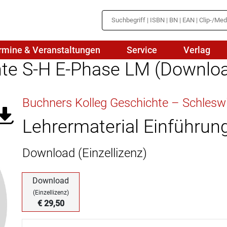
rmine & Veranstaltungen
Service
Verlag
hte S-H E-Phase LM (Downlo
hte
Mathematik
Buchners Kolleg Geschichte – Schlesw
en
haftslehre
Naturwissenschaften/NuT
r
Lehrermaterial Einführu
IN
sch
Physik
Download (Einzellizenz)
tik/Medienbildung
Politik
sch
Religion
Download
(Einzellizenz)
Spanisch
€ 29,50
Wirtschaft