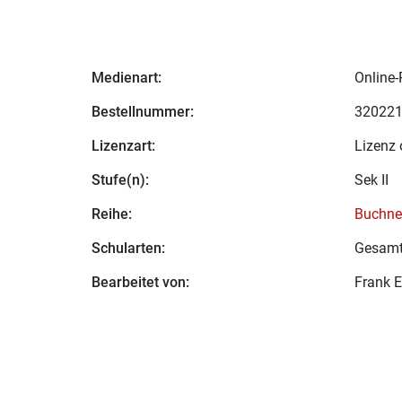
Medienart:
Online-
Bestellnummer:
32022
Lizenzart:
Lizenz 
Stufe(n):
Sek II
Reihe:
Buchner
Schularten:
Gesamt
Bearbeitet von:
Frank 