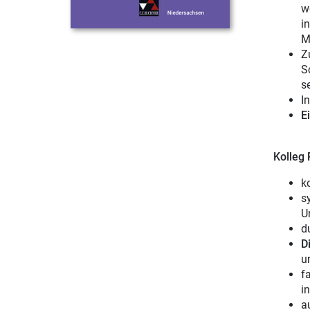
w
i
M
Z
S
s
I
E
Kolleg 
k
s
U
d
D
u
f
i
a