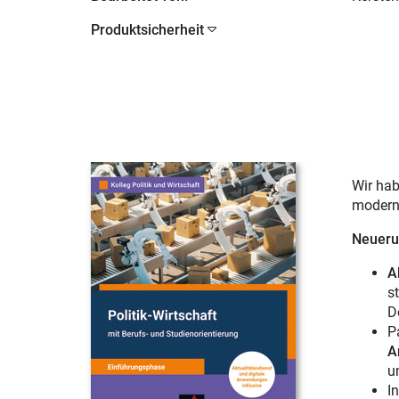
Produktsicherheit
Wir hab
moderne
Neuer
A
s
D
P
A
u
I