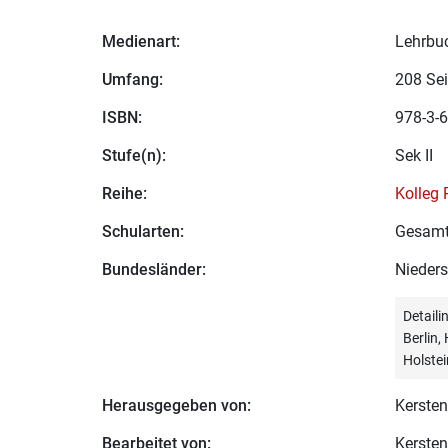
Medienart:
Lehrbu
Umfang:
208 Sei
ISBN:
978-3-6
Stufe(n):
Sek II
Reihe:
Kolleg 
Schularten:
Gesamt
Bundesländer:
Nieder
Detail
Berlin
Holstei
Herausgegeben von:
Kersten
Bearbeitet von:
Kersten