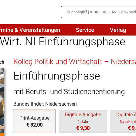
rmine & Veranstaltungen
Service
Verlag
. Wirt. NI Einführungsphase
hte
Mathematik
Kolleg Politik und Wirtschaft – Niede
ch
en
haftslehre
Naturwissenschaften/NuT
r
Einführungsphase
IN
sch
Physik
mit Berufs- und Studienorientierung
tik/Medienbildung
Politik
Bundesländer: Niedersachsen
sch
Religion
Digitale Ausgabe
Digitale
Print-Ausgabe
Spanisch
1 Jahr
Schulkont
€ 32,00
€ 9,30
€ 9
Wirtschaft