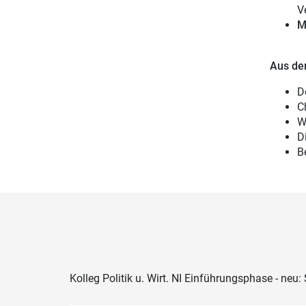
V
M
Aus de
D
C
W
D
B
Kolleg Politik u. Wirt. NI Einführungsphase - neu