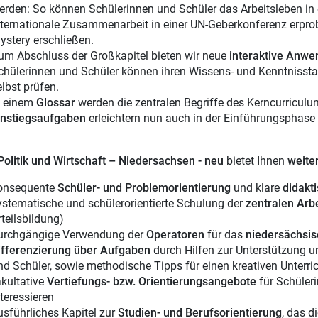
erden: So können Schülerinnen und Schüler das Arbeitsleben in 
nternationale Zusammenarbeit in einer UN-Geberkonferenz erprob
ystery erschließen.
um Abschluss der Großkapitel bieten wir neue
interaktive Anwe
chülerinnen und Schüler können ihren Wissens- und Kenntnisstand
elbst prüfen.
n einem
Glossar
werden die zentralen Begriffe des Kerncurriculum
instiegsaufgaben
erleichtern nun auch in der Einführungsphase d
Politik und Wirtschaft – Niedersachsen - neu
bietet Ihnen
weite
onsequente
Schüler- und Problemorientierung
und klare
didakti
ystematische und schülerorientierte Schulung der
zentralen Arb
rteilsbildung)
urchgängige Verwendung der
Operatoren
für das
niedersächsis
ifferenzierung über Aufgaben
durch Hilfen zur Unterstützung u
nd Schüler, sowie methodische Tipps für einen kreativen Unterri
akultative
Vertiefungs- bzw. Orientierungsangebote
für Schüleri
nteressieren
usführliches Kapitel zur
Studien- und Berufsorientierung
, das 