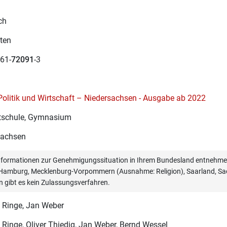
ch
ten
61-
72091
-3
Politik und Wirtschaft – Niedersachsen - Ausgabe ab 2022
schule, Gymnasium
sachsen
informationen zur Genehmigungssituation in Ihrem Bundesland entnehmen
, Hamburg, Mecklenburg-Vorpommern (Ausnahme: Religion), Saarland, Sac
n gibt es kein Zulassungsverfahren.
 Ringe
, Jan Weber
 Ringe
, Oliver Thiedig, Jan Weber, Bernd Wessel