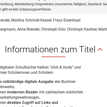
, Hamburg, Mecklenburg-Vorpommern (Ausnahme: Religion), Saarland, Sac
n gibt es kein Zulassungsverfahren.
rendel
, Martina Schmidt-Kessel, Franz Eisentraut
 Bergmann
, Anne Brendel, Christoph Dürr, Christoph Kastner, Mar
Informationen zum Titel
digitalen Schulbücher heißen "click & study" und
Ihren Schülerinnen und Schülern:
ie
vollständige digitale Ausgabe
des Buchner-
ehrwerks,
inen
modernen Reader
mit zahlreichen nützlichen
earbeitungswerkzeugen,
inen
direkten Zugriff auf Links und