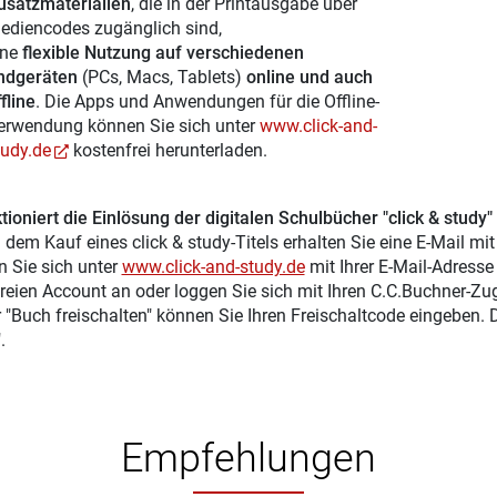
usatzmaterialien
, die in der Printausgabe über
ediencodes zugänglich sind,
ine
flexible Nutzung auf verschiedenen
ndgeräten
(PCs, Macs, Tablets)
online und auch
fline
. Die Apps und Anwendungen für die Offline-
erwendung können Sie sich unter
www.click-and-
tudy.de
kostenfrei herunterladen.
tioniert die Einlösung der digitalen Schulbücher "click & study"
 dem Kauf eines click & study-Titels erhalten Sie eine E-Mail mi
n Sie sich unter
www.click-and-study.de
mit Ihrer E-Mail-Adress
reien Account an oder loggen Sie sich mit Ihren C.C.Buchner-Zu
r "Buch freischalten" können Sie Ihren Freischaltcode eingeben.
.
Empfehlungen