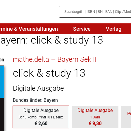
rmine & Veranstaltungen
Service
Verlag
ayern: click & study 13
hte
Mathematik
mathe.delta – Bayern Sek II
on
en
haftslehre
Naturwissenschaften/NuT
r
click & study 13
IN
sch
Physik
Digitale Ausgabe
tik/Medienbildung
Politik
Bundesländer: Bayern
sch
Religion
Digitale Ausgabe
Digitale Ausgabe
P
Spanisch
Schulkonto PrintPlus Lizenz
1 Jahr
€ 2,60
€ 9,30
Wirtschaft