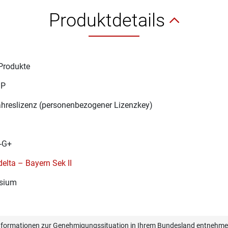
Produktdetails
Produkte
1P
ahreslizenz (personenbezogener Lizenzkey)
-G+
elta – Bayern Sek II
sium
informationen zur Genehmigungssituation in Ihrem Bundesland entnehmen