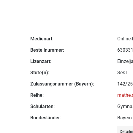
Medienart:
Online-
Bestellnummer:
63033
Lizenzart:
Einzelj
Stufe(n):
Sek II
Zulassungsnummer (Bayern):
142/25
Reihe:
mathe.d
Schularten:
Gymna
Bundesländer:
Bayern
Detail