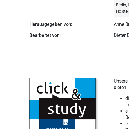
Berlin
Holstei
Herausgegeben von:
Anne B
Bearbeitet von:
Dieter
Unsere 
bieten 
d
L
e
B
e