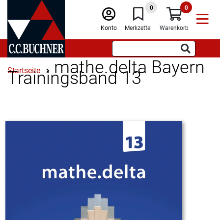
0
0
Konto
Merkzettel
Warenkorb
mathe.delta Bayern
Startseite
Trainingsband 13