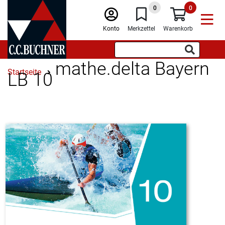
0
0
Konto
Merkzettel
Warenkorb
mathe.delta Bayern
Startseite
LB 10