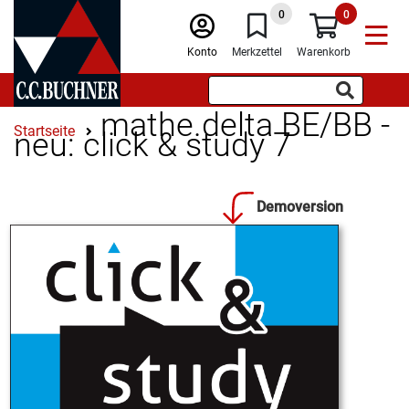
0
0
Konto
Merkzettel
Warenkorb
mathe.delta BE/BB -
Startseite
neu: click & study 7
Demoversion