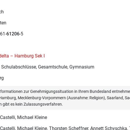
ch
ten
61-
61206
-5
delta – Hamburg Sek I
re Schulabschlüsse, Gesamtschule, Gymnasium
rg
informationen zur Genehmigungssituation in Ihrem Bundesland entnehmen
, Hamburg, Mecklenburg-Vorpommern (Ausnahme: Religion), Saarland, Sac
n gibt es kein Zulassungsverfahren.
Castelli
, Michael Kleine
Castelli
, Michael Kleine, Thorsten Scheffner, Annett Schyschka, 