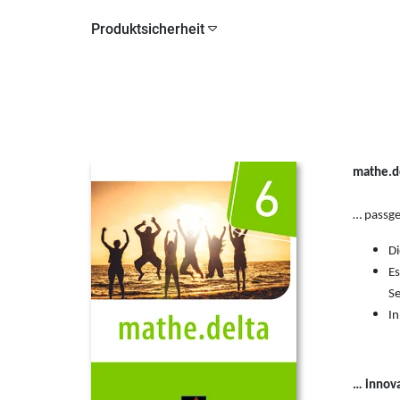
Produktsicherheit
mathe.d
… passge
Di
Es
Se
In
… innova