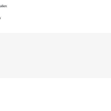
alien
n