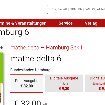
rmine & Veranstaltungen
Service
Verlag
mburg 6
hte
Mathematik
mathe.delta – Hamburg Sek I
ch
en
haftslehre
Naturwissenschaften/NuT
r
mathe.delta 6
IN
sch
Physik
Bundesländer: Hamburg
tik/Medienbildung
Politik
Digitale Ausgabe
Digitale
Print-Ausgabe
sch
Religion
1 Jahr
Schulkont
€ 32,00
€ 9,30
€ 9
Spanisch
€ 32,00
Wirtschaft