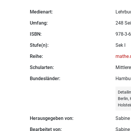
Medienart:
Lehrbu
Umfang:
248 Sei
ISBN:
978-3-6
Stufe(n):
Sek I
Reihe:
mathe.
Schularten:
Mittle
Bundesländer:
Hambu
Detail
Berlin
Holstei
Herausgegeben von:
Sabine 
Bearbeitet von:
Sabine 