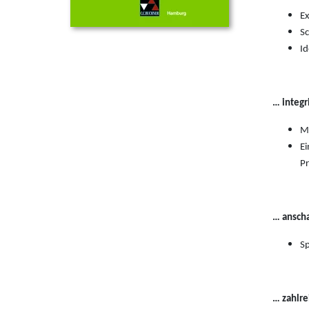
Ex
Sc
Id
… integ
Me
Ei
Pr
… anscha
Sp
… zahlre