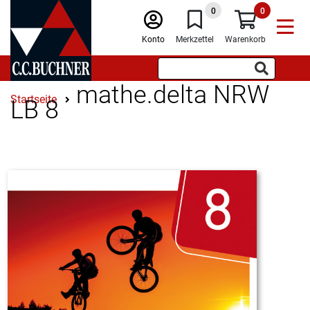
0
0
Konto
Merkzettel
Warenkorb
mathe.delta NRW
Startseite
LB 8