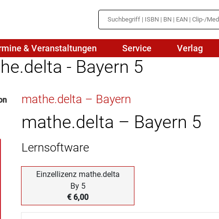
rmine & Veranstaltungen
Service
Verlag
e.delta - Bayern 5
hte
Mathematik
mathe.delta – Bayern
on
en
haftslehre
Naturwissenschaften/NuT
r
mathe.delta – Bayern 5
IN
sch
Physik
Lernsoftware
tik/Medienbildung
Politik
sch
Religion
Einzellizenz mathe.delta
By 5
Spanisch
€ 6,00
Wirtschaft