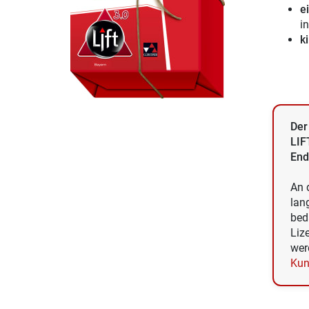
e
in
k
Der
LIF
End
An 
lan
bed
Liz
wer
Kun