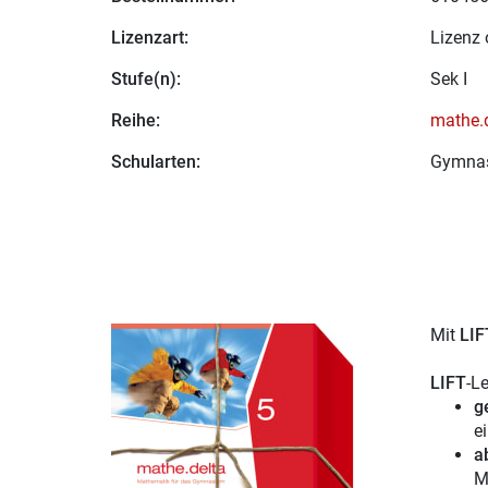
Lizenzart:
Lizenz 
Stufe(n):
Sek I
Reihe:
mathe.d
Schularten:
Gymna
Mit
LI
LIFT
-L
g
e
a
M