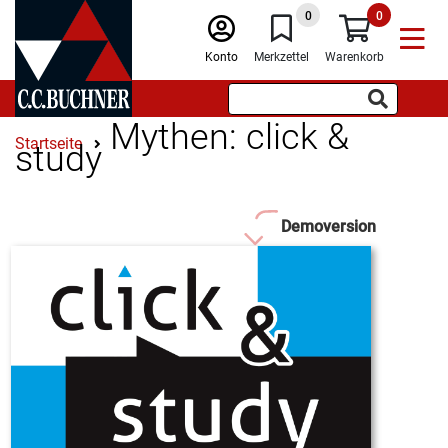
0
0
Konto
Merkzettel
Warenkorb
Mythen: click &
Startseite
study
Demoversion