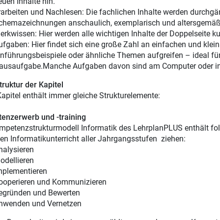
euen Inhalte hin.
rarbeiten und Nachlesen: Die fachlichen Inhalte werden durchgän
chemazeichnungen anschaulich, exemplarisch und altersgemäß v
erkwissen: Hier werden alle wichtigen Inhalte der Doppelseite
ufgaben: Hier findet sich eine große Zahl an einfachen und klein
inführungsbeispiele oder ähnliche Themen aufgreifen – ideal für
ausaufgabe.Manche Aufgaben davon sind am Computer oder in d
truktur der Kapitel
apitel enthält immer gleiche Strukturelemente:
enzerwerb und -training
petenzstrukturmodell Informatik des LehrplanPLUS enthält fo
en Informatikunterricht aller Jahrgangsstufen ziehen:
nalysieren
odellieren
mplementieren
ooperieren und Kommunizieren
egründen und Bewerten
nwenden und Vernetzen