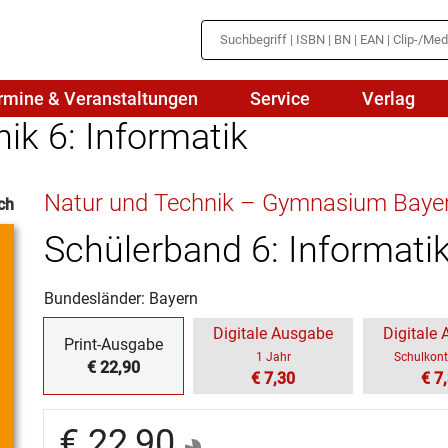
rmine & Veranstaltungen
Service
Verlag
ik 6: Informatik
hte
Mathematik
Natur und Technik – Gymnasium Baye
ch
en
haftslehre
Naturwissenschaften/NuT
r
Schülerband 6: Informati
IN
sch
Physik
Bundesländer: Bayern
tik/Medienbildung
Politik
Digitale Ausgabe
Digitale
Print-Ausgabe
sch
Religion
1 Jahr
Schulkont
€ 22,90
€ 7,30
€ 7
Spanisch
€ 22,90
Wirtschaft