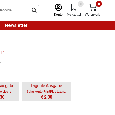
0
0
Konto
Merkzettel
Warenkorb
Newsletter
rn
k
 Ausgabe
Digitale Ausgabe
o Lizenz
Schulkonto PrintPlus Lizenz
,30
€ 2,30