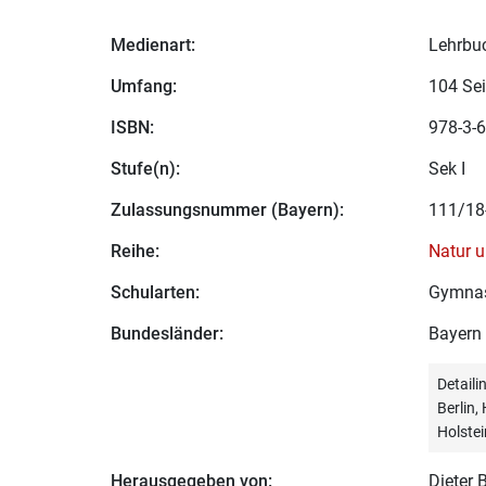
Medienart:
Lehrbu
Umfang:
104 Sei
ISBN:
978-3-6
Stufe(n):
Sek I
Zulassungsnummer (Bayern):
111/18
Reihe:
Natur 
Schularten:
Gymna
Bundesländer:
Bayern
Detail
Berlin
Holstei
Herausgegeben von:
Dieter