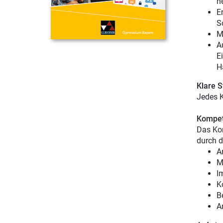
n
E
S
M
A
E
H
Klare S
Jedes K
Kompet
Das Kom
durch d
A
M
I
K
B
A