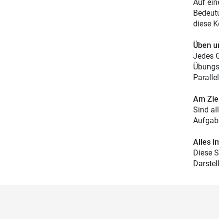
Auf ein
Bedeutu
diese K
Üben u
Jedes G
Übungsa
Paralle
Am Zie
Sind al
Aufgabe
Alles i
Diese S
Darstel