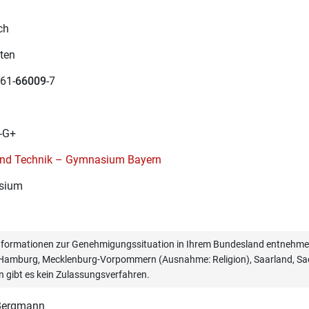
ch
ten
61-
66009
-7
-G+
und Technik – Gymnasium Bayern
sium
informationen zur Genehmigungssituation in Ihrem Bundesland entnehmen
, Hamburg, Mecklenburg-Vorpommern (Ausnahme: Religion), Saarland, Sac
n gibt es kein Zulassungsverfahren.
 Bergmann