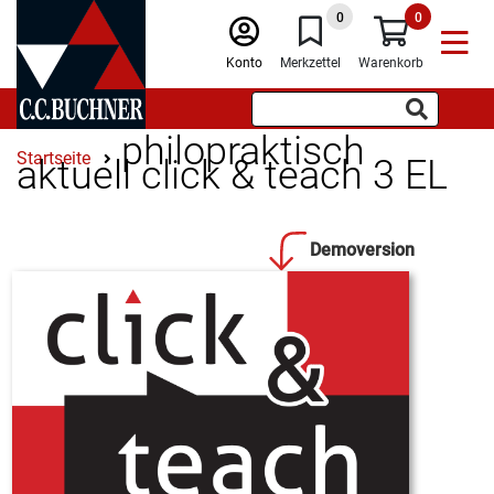
0
0
Konto
Merkzettel
Warenkorb
philopraktisch
Startseite
aktuell click & teach 3 EL
Demoversion