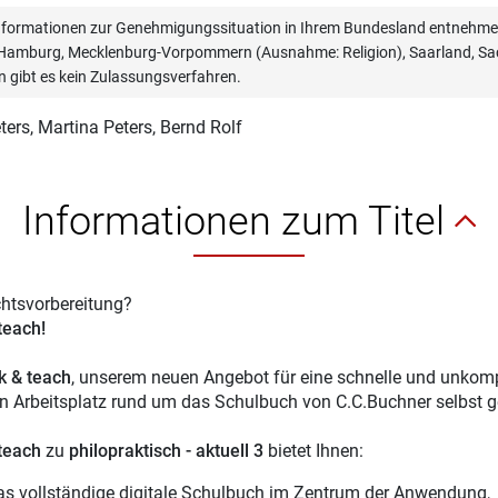
informationen zur Genehmigungssituation in Ihrem Bundesland entnehmen
, Hamburg, Mecklenburg-Vorpommern (Ausnahme: Religion), Saarland, Sac
n gibt es kein Zulassungsverfahren.
ters
, Martina Peters, Bernd Rolf
Informationen zum Titel
chtsvorbereitung?
 teach!
ck & teach
, unserem neuen Angebot für eine schnelle und unkompl
en Arbeitsplatz rund um das Schulbuch von C.C.Buchner selbst g
 teach
zu
philopraktisch - aktuell 3
bietet Ihnen:
as vollständige digitale Schulbuch im Zentrum der Anwendung,