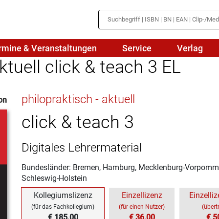
rmine & Veranstaltungen
Service
Verlag
ktuell click & teach 3 EL
hte
Mathematik
philopraktisch - aktuell
on
en
haftslehre
Naturwissenschaften/NuT
r
click & teach 3
IN
sch
Physik
Digitales Lehrermaterial
tik/Medienbildung
Politik
Bundesländer: Bremen, Hamburg, Mecklenburg-Vorpommer
sch
Religion
Schleswig-Holstein
Spanisch
Kollegiumslizenz
Einzellizenz
Einzelliz
(für das Fachkollegium)
(für einen Nutzer)
(übert
€ 185,00
Wirtschaft
€ 36,00
€ 5