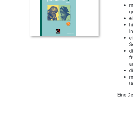
m
gr
e
h
In
e
S
d
f
a
d
m
U
Eine De