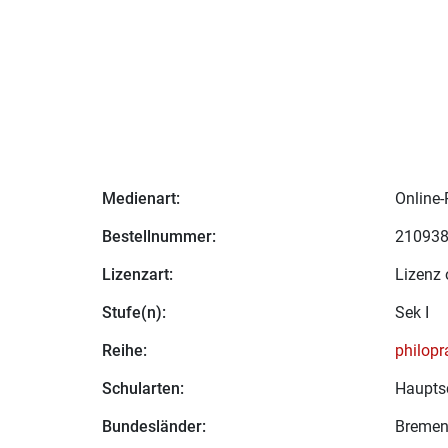
Medienart:
Online-
Bestellnummer:
21093
Lizenzart:
Lizenz 
Stufe(n):
Sek I
Reihe:
philopra
Schularten:
Hauptsc
Bundesländer:
Bremen,