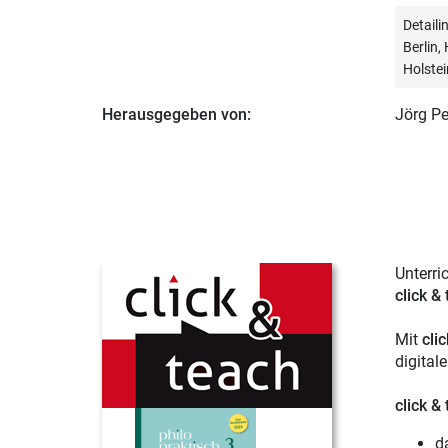
Detail
Berlin
Holstei
Herausgegeben von:
Jörg Pe
Unterri
click &
Mit
cli
digital
click &
d