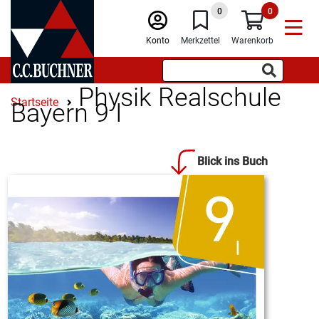
0
0
Konto
Merkzettel
Warenkorb
Physik Realschule
Startseite
Bayern 9 I
Blick ins Buch