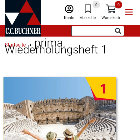
0
0
Konto
Merkzettel
Warenkorb
prima.
Startseite
Wiederholungsheft 1