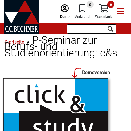
0
0
Konto
Merkzettel
Warenkorb
P-Seminar zur
Startseite
Berufs- und
Studienorientierung: c&s
Demoversion